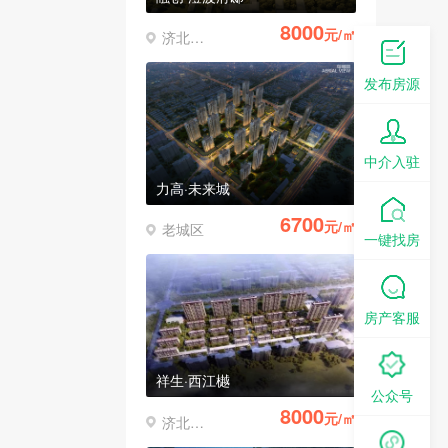
8000
元/㎡
济北开发区
发布房源
中介入驻
力高·未来城
6700
元/㎡
老城区
一键找房
房产客服
祥生·西江樾
公众号
8000
元/㎡
济北开发区