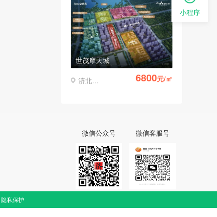
小程序
世茂摩天城
6800
元/㎡
济北开发区
微信公众号
微信客服号
隐私保护