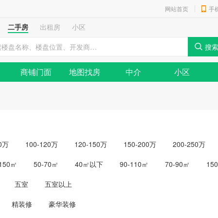
网站首页
手
二手房
出租房
小区
商铺门面
地图找房
中介
小区
00万
100-120万
120-150万
150-200万
200-250万
-150㎡
50-70㎡
40㎡以下
90-110㎡
70-90㎡
15
五室
五室以上
精装修
豪华装修