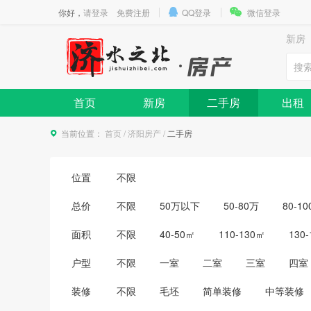
你好，
请登录
免费注册
QQ登录
微信登录
新房
首页
新房
二手房
出租
当前位置：
首页
/
济阳房产
/
二手房
位置
不限
总价
不限
50万以下
50-80万
80-1
350-400万
400-500万
500万以上
面积
不限
40-50㎡
110-130㎡
130
户型
不限
一室
二室
三室
四室
装修
不限
毛坯
简单装修
中等装修