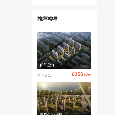
推荐楼盘
闻韶玺苑
8350
元/㎡
济北开发区
融创·澄波府邸