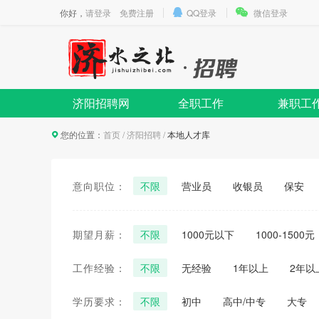
你好，
请登录
免费注册
QQ登录
微信登录
济阳招聘网
全职工作
兼职工
您的位置：
首页
/
济阳招聘
/
本地人才库
意向职位：
不限
营业员
收银员
保安
文员
期望月薪：
不限
1000元以下
1000-1500元
工作经验：
不限
无经验
1年以上
2年以
学历要求：
不限
初中
高中/中专
大专