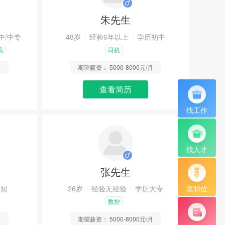
朱先生
中/中专
48岁
经验6年以上
学历初中
员
司机
月
期望薪资：
5000-8000元/月
查看简历
找工作
找人才
张先生
未知
26岁
经验无经验
学历大专
发职位
数控
月
期望薪资：
5000-8000元/月