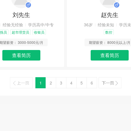
刘先生
赵先生
经验无经验
学历高中/中专
36岁
经验未知
学历
拣员
超市理货员
收银员
数控
期望薪资：
3000-5000元/月
期望薪资：
8000元以上/月
查看简历
查看简历
1
2
3
4
5
6