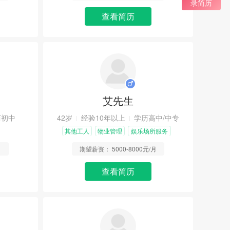
录简历
查看简历
艾先生
历初中
42岁
经验10年以上
学历高中/中专
其他工人
物业管理
娱乐场所服务
员
月
期望薪资：
5000-8000元/月
查看简历