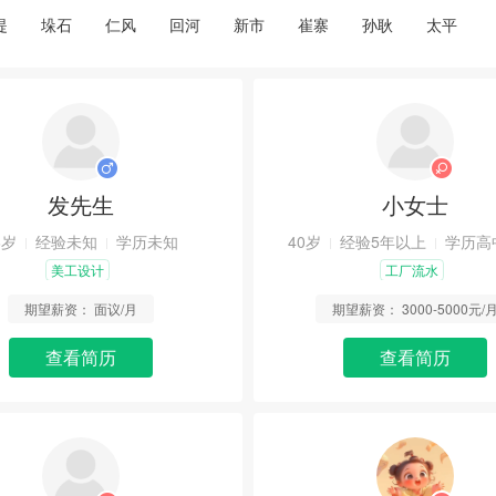
堤
垛石
仁风
回河
新市
崔寨
孙耿
太平
发先生
小女士
6岁
经验未知
学历未知
40岁
经验5年以上
学历高
美工设计
工厂流水
期望薪资：
面议/月
期望薪资：
3000-5000元/
查看简历
查看简历